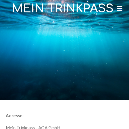
MEIN TRINKPASS
Zum
Hauptinhalt
springen
Adresse:
Mein Trinkpass - AQA GmbH